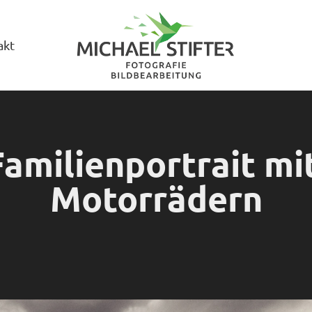
akt
Familienportrait mit
Motorrädern